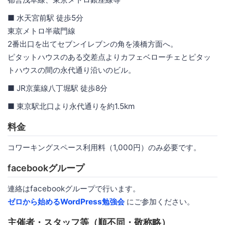
■ 水天宮前駅 徒歩5分
東京メトロ半蔵門線
2番出口を出てセブンイレブンの角を湊橋方面へ。
ピタットハウスのある交差点よりカフェベローチェとピタッ
トハウスの間の永代通り沿いのビル。
■ JR京葉線八丁堀駅 徒歩8分
■ 東京駅北口より永代通りを約1.5km
料金
コワーキングスペース利用料（1,000円）のみ必要です。
facebookグループ
連絡はfacebookグループで行います。
ゼロから始めるWordPress勉強会
にご参加ください。
主催者・スタッフ等（順不同・敬称略）